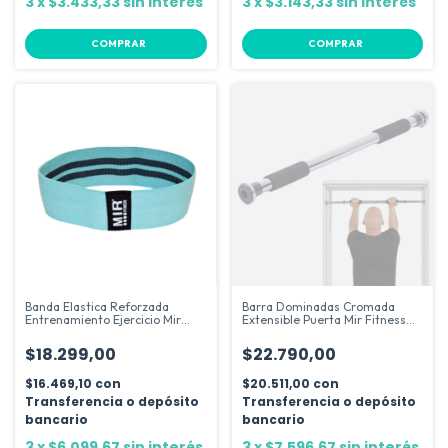
3
x
$3.433,33
sin interés
3
x
$3.143,33
sin interés
COMPRAR
COMPRAR
Banda Elastica Reforzada
Barra Dominadas Cromada
Entrenamiento Ejercicio Mir
Extensible Puerta Mir Fitness
Fitness
Gym Color Plateado
$18.299,00
$22.790,00
$16.469,10
con
$20.511,00
con
Transferencia o depósito
Transferencia o depósito
bancario
bancario
3
x
$6.099,67
sin interés
3
x
$7.596,67
sin interés