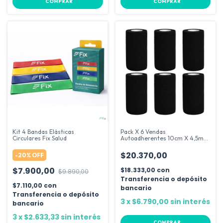
COMPRAR
COMPRAR
Kit 4 Bandas Elásticas
Pack X 6 Vendas
Circulares Fix Salud
Autoadherentes 10cm X 4,5m
Vendaje Cohesivo
$20.370,00
-
20
%
OFF
$7.900,00
$18.333,00
con
$9.890,00
Transferencia o depósito
$7.110,00
con
bancario
Transferencia o depósito
3
x
$6.790,00
sin interés
bancario
3
x
$2.633,33
sin interés
COMPRAR