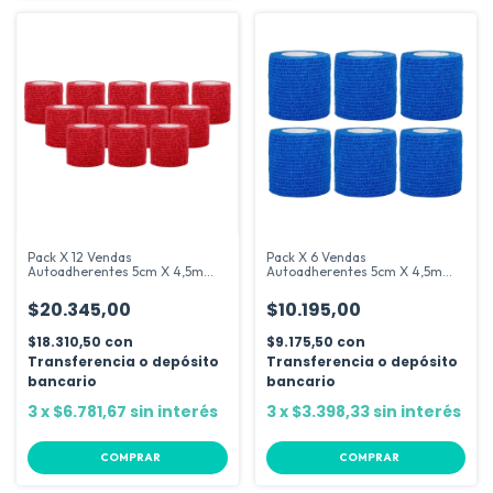
Pack X 12 Vendas
Pack X 6 Vendas
Autoadherentes 5cm X 4,5m
Autoadherentes 5cm X 4,5m
Vendaje Cohesivo
Cinta Cohesiva
$20.345,00
$10.195,00
$18.310,50
con
$9.175,50
con
Transferencia o depósito
Transferencia o depósito
bancario
bancario
3
x
$6.781,67
sin interés
3
x
$3.398,33
sin interés
COMPRAR
COMPRAR