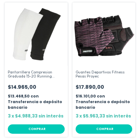
Pantorrillera Compresion
Guantes Deportivos Fitness
Graduada 15-20 Running
Pesas Proyec
Fitness Sox
$14.965,00
$17.890,00
$13.468,50
con
$16.101,00
con
Transferencia o depósito
Transferencia o depósito
bancario
bancario
3
x
$4.988,33
sin interés
3
x
$5.963,33
sin interés
COMPRAR
COMPRAR