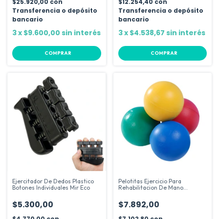
$25.920,00
con
$12.254,40
con
Transferencia o depósito
Transferencia o depósito
bancario
bancario
3
x
$9.600,00
sin interés
3
x
$4.538,67
sin interés
COMPRAR
COMPRAR
Ejercitador De Dedos Plastico
Pelotitas Ejercicio Para
Botones Individuales Mir Eco
Rehabilitacion De Mano
Antiestres
$5.300,00
$7.892,00
$4.770,00
con
$7.102,80
con