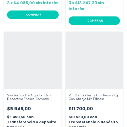
3
x
$4.088,00
sin interés
3
x
$13.247,33
sin
interés
COMPRAR
COMPRAR
Vincha Sox De Algodon Uso
Par De Tobilleras Con Peso 2Kg
Deportivo Fresca Comoda
Con Abrojo Mir Fitness
Firme
$5.945,00
$11.700,00
$5.350,50
con
$10.530,00
con
Transferencia o depósito
Transferencia o depósito