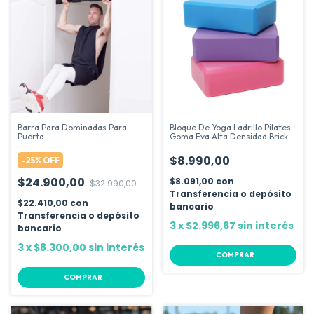
Barra Para Dominadas Para
Bloque De Yoga Ladrillo Pilates
Puerta
Goma Eva Alta Densidad Brick
$8.990,00
-
25
%
OFF
$24.900,00
$8.091,00
con
$32.990,00
Transferencia o depósito
$22.410,00
con
bancario
Transferencia o depósito
3
x
$2.996,67
sin interés
bancario
3
x
$8.300,00
sin interés
COMPRAR