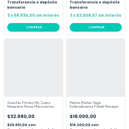
Transferencia o depósito
Transferencia o depósito
bancario
bancario
3
x
$8.930,00
sin interés
3
x
$3.006,67
sin interés
COMPRAR
COMPRAR
Guantes Fitness Mir Cuero
Pelota Pilates Yoga
Neoprene Pesas Mancuernas
Esferodinamia Fitball Masajes
Barras
25 Cm Mir
$32.990,00
$18.000,00
$29.691,00
con
$16.200,00
con