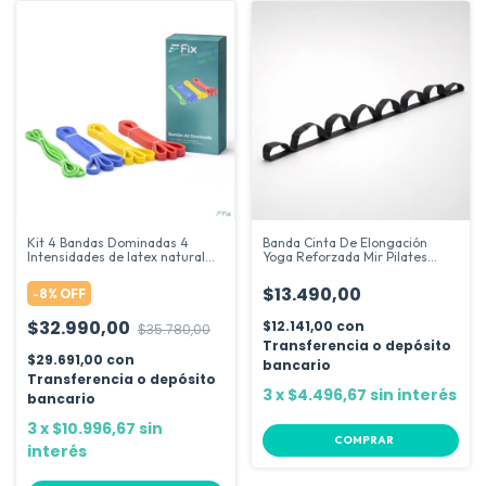
Kit 4 Bandas Dominadas 4
Banda Cinta De Elongación
Intensidades de latex natural
Yoga Reforzada Mir Pilates
suave Fix Salud
Fitness
$13.490,00
-
8
%
OFF
$32.990,00
$12.141,00
con
$35.780,00
Transferencia o depósito
$29.691,00
con
bancario
Transferencia o depósito
3
x
$4.496,67
sin interés
bancario
3
x
$10.996,67
sin
COMPRAR
interés