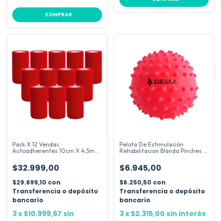
COMPRAR
Pack X 12 Vendas
Pelota De Estimulación
Autoadherentes 10cm X 4,5m
Rehabilitacion Blanda Pinches 9
Cinta Cohesiva
Cm
$32.999,00
$6.945,00
$29.699,10
con
$6.250,50
con
Transferencia o depósito
Transferencia o depósito
bancario
bancario
3
x
$10.999,67
sin
3
x
$2.315,00
sin interés