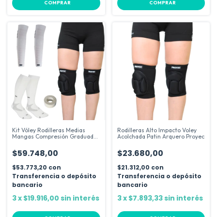
COMPRAR
COMPRAR
Kit Vóley Rodilleras Medias
Rodilleras Alto Impacto Voley
Mangas Compresión Graduada
Acolchada Patin Arquero Proyec
Cinta
$59.748,00
$23.680,00
$53.773,20
con
$21.312,00
con
Transferencia o depósito
Transferencia o depósito
bancario
bancario
3
x
$19.916,00
sin interés
3
x
$7.893,33
sin interés