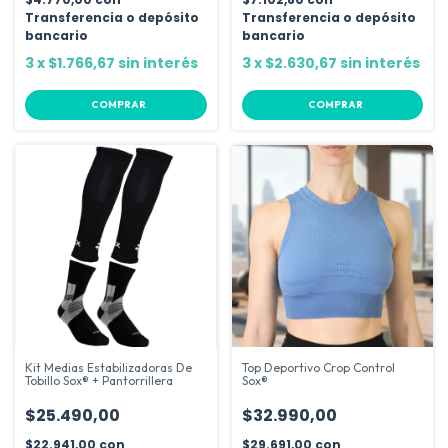
Transferencia o depósito
Transferencia o depósito
bancario
bancario
3
x
$1.766,67
sin interés
3
x
$2.630,67
sin interés
COMPRAR
COMPRAR
Kit Medias Estabilizadoras De
Top Deportivo Crop Control
Tobillo Sox® + Pantorrillera
Sox®
$25.490,00
$32.990,00
$22.941,00
con
$29.691,00
con