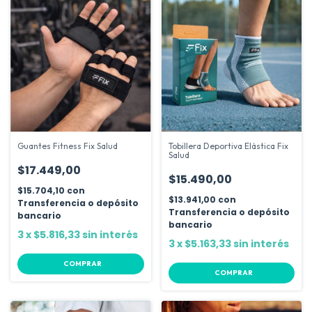
Guantes Fitness Fix Salud
Tobillera Deportiva Elástica Fix
Salud
$17.449,00
$15.490,00
$15.704,10
con
$13.941,00
con
Transferencia o depósito
Transferencia o depósito
bancario
bancario
3
x
$5.816,33
sin interés
3
x
$5.163,33
sin interés
COMPRAR
COMPRAR