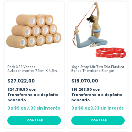
Pack X 12 Vendas
Yoga Strap Mir Tira Tela Elástica
Autoadherentes 7,5cm X 4,5m
Banda Theraband Elongar
Cinta Cohesiva
$27.022,00
$18.070,00
$24.319,80
con
$16.263,00
con
Transferencia o depósito
Transferencia o depósito
bancario
bancario
3
x
$9.007,33
sin interés
3
x
$6.023,33
sin interés
COMPRAR
COMPRAR