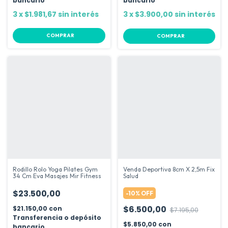
bancario
bancario
3
x
$1.981,67
sin interés
3
x
$3.900,00
sin interés
COMPRAR
Rodillo Rolo Yoga Pilates Gym
Venda Deportiva 8cm X 2,5m Fix
34 Cm Eva Masajes Mir Fitness
Salud
$23.500,00
-
10
%
OFF
$6.500,00
$21.150,00
con
$7.195,00
Transferencia o depósito
$5.850,00
con
bancario