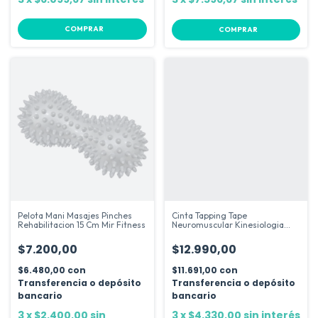
COMPRAR
Pelota Mani Masajes Pinches
Cinta Tapping Tape
Rehabilitacion 15 Cm Mir Fitness
Neuromuscular Kinesiologia
Adhesiva X5mts
$7.200,00
$12.990,00
$6.480,00
con
$11.691,00
con
Transferencia o depósito
Transferencia o depósito
bancario
bancario
3
x
$2.400,00
sin
3
x
$4.330,00
sin interés