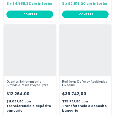
3
x
$4.988,33
sin interés
3
x
$2.916,00
sin interés
COMPRAR
COMPRAR
Guantes Entrenamiento
Rodilleras De Voley Acolchadas
Gimnasio Pesas Proyec Lycra
Fix Salud
Cuero Par
$12.264,00
$39.742,00
$11.037,60
con
$35.767,80
con
Transferencia o depósito
Transferencia o depósito
bancario
bancario