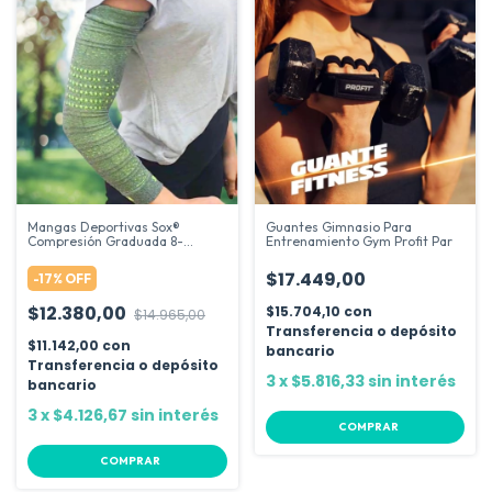
Mangas Deportivas Sox®
Guantes Gimnasio Para
Compresión Graduada 8-
Entrenamiento Gym Profit Par
15mmhg
$17.449,00
-
17
%
OFF
$12.380,00
$15.704,10
con
$14.965,00
Transferencia o depósito
$11.142,00
con
bancario
Transferencia o depósito
3
x
$5.816,33
sin interés
bancario
3
x
$4.126,67
sin interés
COMPRAR
COMPRAR