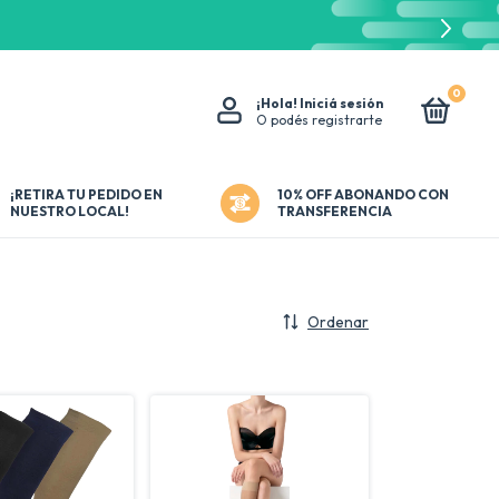
0
¡Hola!
Iniciá sesión
O podés registrarte
¡RETIRA TU PEDIDO EN
10% OFF ABONANDO CON
VENTA MAYORISTA INSUMOS MEDICOS - ORTOPEDIA
NUESTRO LOCAL!
TRANSFERENCIA
Ordenar