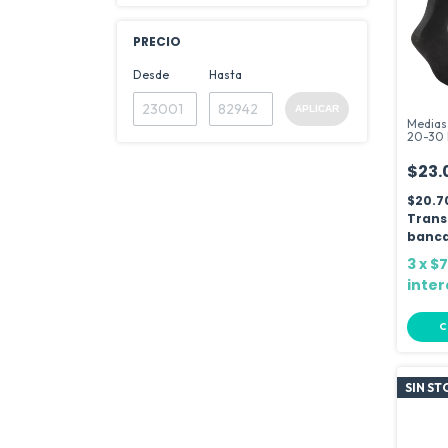
PRECIO
Desde
Hasta
APLICAR
Medias
20-30 
Viaje
$23.
$20.7
Trans
banca
3
x
$7
inter
C
SIN S