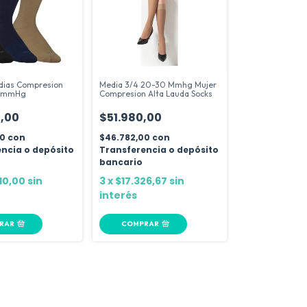
dias Compresion
Media 3/4 20-30 Mmhg Mujer
30mmHg
Compresion Alta Lauda Socks
,00
$51.980,00
00
con
$46.782,00
con
ncia o depósito
Transferencia o depósito
bancario
10,00
sin
3
x
$17.326,67
sin
interés
RAR
COMPRAR