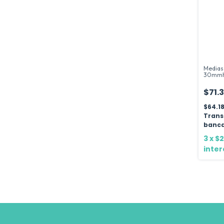
Medias
30mmhg
Gelfor
$71.
$64.1
Trans
banca
3
x
$2
inter