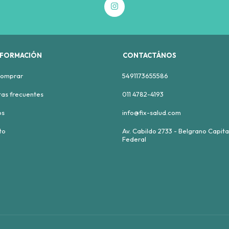
NFORMACIÓN
CONTACTÁNOS
omprar
5491173655586
as frecuentes
011 4782-4193
os
info@fix-salud.com
to
Av. Cabildo 2733 - Belgrano Capita
Federal