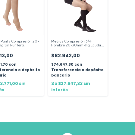
 Panty Compresión 20-
Medias Compresión 3/4
 Sin Puntera
Hombre 20-30mm-hg Lauda
m®
Socks
313,00
$82.942,00
81,70
con
$74.647,80
con
ferencia o depósito
Transferencia o depósito
rio
bancario
3.771,00
sin
3
x
$27.647,33
sin
és
interés