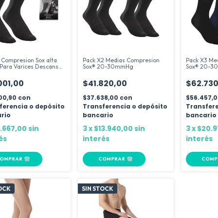
 Compresion Sox alta
Pack X2 Medias Compresion
Pack X3 Me
Para Varices Descanso
Sox® 20-30mmHg
Sox® 20-
001,00
$41.820,00
$62.730
00,90
con
$37.638,00
con
$56.457,
ferencia o depósito
Transferencia o depósito
Transfere
rio
bancario
bancario
.667,00
sin
3
x
$13.940,00
sin
3
x
$20.9
és
interés
interés
OMPRAR
COMPRAR
COMP
TOCK
SIN STOCK