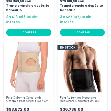
$36.363,60
con
$73.188,90
con
Transferencia o depósito
Transferencia o depósito
bancario
bancario
3
x
$13.468,00
sin
3
x
$27.107,00
sin
interés
interés
COMPRAR
COMPRAR
SIN STOCK
Faja Ostomía Colostomia
Faja Abdominal Neoprene
Ostomia Post Cirugia De 7 Cm
Reductora Deportiva Unisex
Bolsa
Ptm
$53.872,00
$36.738,00