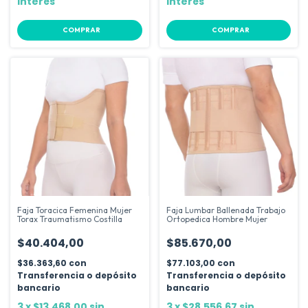
interés
interés
COMPRAR
COMPRAR
Faja Toracica Femenina Mujer
Faja Lumbar Ballenada Trabajo
Torax Traumatismo Costilla
Ortopedica Hombre Mujer
$40.404,00
$85.670,00
$36.363,60
con
$77.103,00
con
Transferencia o depósito
Transferencia o depósito
bancario
bancario
3
x
$13.468,00
sin
3
x
$28.556,67
sin