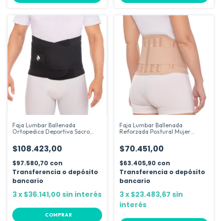
Faja Lumbar Ballenada
Faja Lumbar Ballenada
Ortopedica Deportiva Sacro
Reforzada Postural Mujer
Hernia
Lumbosacra
$108.423,00
$70.451,00
$97.580,70
con
$63.405,90
con
Transferencia o depósito
Transferencia o depósito
bancario
bancario
3
x
$36.141,00
sin interés
3
x
$23.483,67
sin
interés
COMPRAR