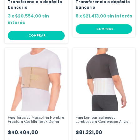
Transferencia o depósito
Transferencia o depósito
bancario
bancario
3
x
$20.554,00
sin
6
x
$21.413,00
sin interés
interés
COMPRAR
COMPRAR
Faja Toracica Masculina Hombre
Faja Lumbar Ballenada
Fractura Costilla Torax Dema
Lumbosacra Contencion Alivia
Dema
$40.404,00
$81.321,00