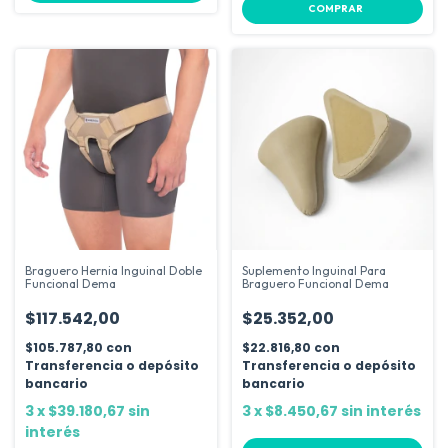
COMPRAR
Braguero Hernia Inguinal Doble
Suplemento Inguinal Para
Funcional Dema
Braguero Funcional Dema
$117.542,00
$25.352,00
$105.787,80
con
$22.816,80
con
Transferencia o depósito
Transferencia o depósito
bancario
bancario
3
x
$39.180,67
sin
3
x
$8.450,67
sin interés
interés