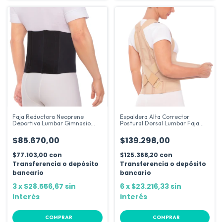
Faja Reductora Neoprene
Espaldera Alta Corrector
Deportiva Lumbar Gimnasio
Postural Dorsal Lumbar Faja
Abdomen
Ballena
$85.670,00
$139.298,00
$77.103,00
con
$125.368,20
con
Transferencia o depósito
Transferencia o depósito
bancario
bancario
3
x
$28.556,67
sin
6
x
$23.216,33
sin
interés
interés
COMPRAR
COMPRAR