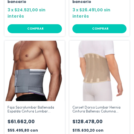
bancario
bancario
3
x
$24.521,00
sin
3
x
$26.491,00
sin
interés
interés
COMPRAR
COMPRAR
Faja Sacrolumbar Ballenada
Corset Dorso Lumbar Hernia
Espalda Cintura Lumbar
Cintura Ballenas Columna
Wellbrace
Dema
$61.662,00
$128.478,00
$55.495,80
con
$115.630,20
con