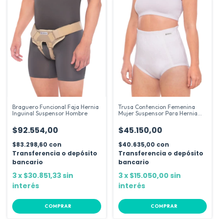
Braguero Funcional Faja Hernia
Trusa Contencion Femenina
Inguinal Suspensor Hombre
Mujer Suspensor Para Hernia
Dema
$92.554,00
$45.150,00
$83.298,60
con
$40.635,00
con
Transferencia o depósito
Transferencia o depósito
bancario
bancario
3
x
$30.851,33
sin
3
x
$15.050,00
sin
interés
interés
COMPRAR
COMPRAR