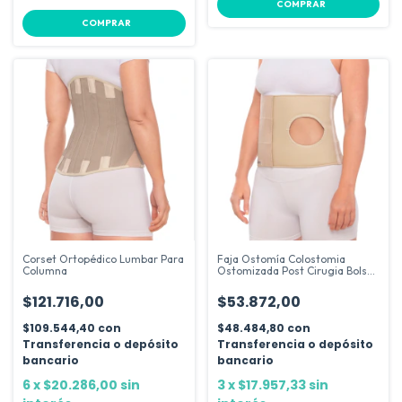
COMPRAR
COMPRAR
Corset Ortopédico Lumbar Para
Faja Ostomía Colostomia
Columna
Ostomizada Post Cirugia Bolsa
Dema
$121.716,00
$53.872,00
$109.544,40
con
$48.484,80
con
Transferencia o depósito
Transferencia o depósito
bancario
bancario
6
x
$20.286,00
sin
3
x
$17.957,33
sin