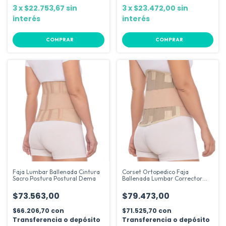
3
x
$22.753,67
sin
3
x
$23.472,00
sin
interés
interés
COMPRAR
COMPRAR
Faja Lumbar Ballenada Cintura
Corset Ortopedico Faja
Sacro Postura Postural Dema
Ballenada Lumbar Corrector
28cm Dema
$73.563,00
$79.473,00
$66.206,70
con
$71.525,70
con
Transferencia o depósito
Transferencia o depósito