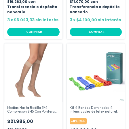
$16.263,00
con
$11.070,00
con
Transferencia o depósito
Transferencia o depósito
bancario
bancario
3
x
$6.023,33
sin interés
3
x
$4.100,00
sin interés
COMPRAR
COMPRAR
Medias Hasta Rodilla 3/4
Kit 4 Bandas Dominadas 4
Compresion 8-15 Con Puntera
Intensidades de latex natural
Gelform
suave Fix Salud
$21.985,00
-
8
%
OFF