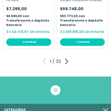
Fix Salud
Mangas Compresión Graduada
Cinta
$7.295,00
$59.748,00
$6.565,50
con
$53.773,20
con
Transferencia o depósito
Transferencia o depósito
bancario
bancario
3
x
$2.431,67
sin interés
3
x
$19.916,00
sin interés
COMPRAR
COMPRAR
1
/
32
CATEGORÍAS