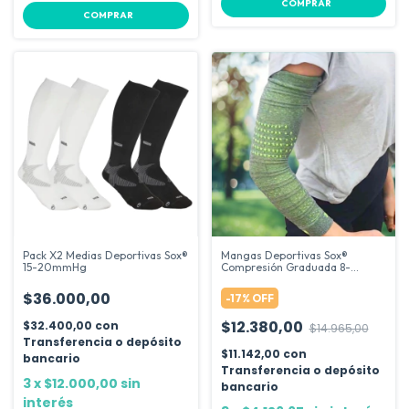
COMPRAR
COMPRAR
Pack X2 Medias Deportivas Sox®
Mangas Deportivas Sox®
15-20mmHg
Compresión Graduada 8-
15mmhg
$36.000,00
-
17
%
OFF
$12.380,00
$32.400,00
con
$14.965,00
Transferencia o depósito
$11.142,00
con
bancario
Transferencia o depósito
3
x
$12.000,00
sin
bancario
interés