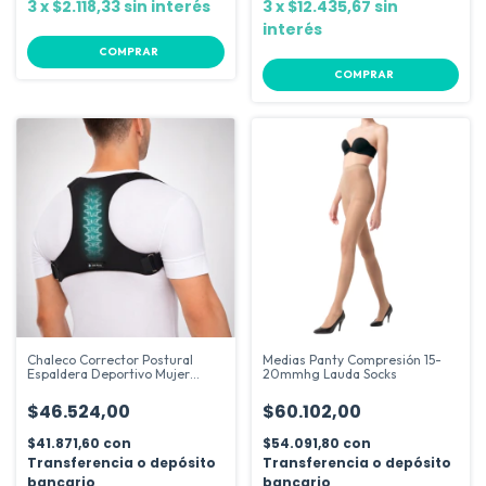
3
x
$2.118,33
sin interés
3
x
$12.435,67
sin
interés
COMPRAR
COMPRAR
Chaleco Corrector Postural
Medias Panty Compresión 15-
Espaldera Deportivo Mujer
20mmhg Lauda Socks
Hombre
$46.524,00
$60.102,00
$41.871,60
con
$54.091,80
con
Transferencia o depósito
Transferencia o depósito
bancario
bancario