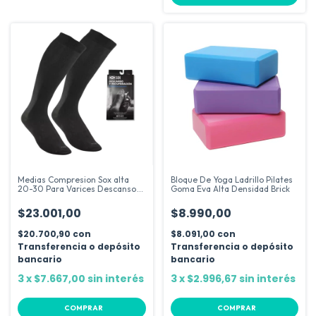
Medias Compresion Sox alta
Bloque De Yoga Ladrillo Pilates
20-30 Para Varices Descanso
Goma Eva Alta Densidad Brick
Viaje
$23.001,00
$8.990,00
$20.700,90
con
$8.091,00
con
Transferencia o depósito
Transferencia o depósito
bancario
bancario
3
x
$7.667,00
sin interés
3
x
$2.996,67
sin interés
COMPRAR
COMPRAR