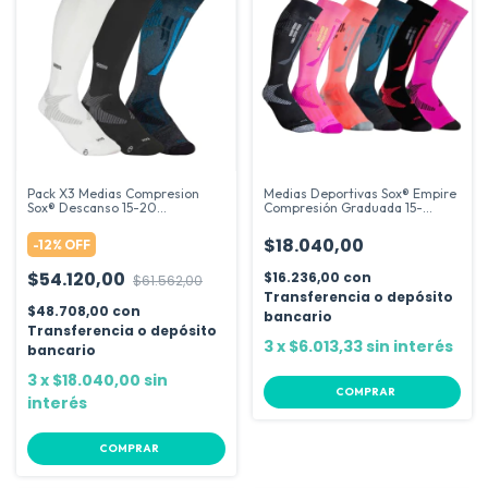
Pack X3 Medias Compresion
Medias Deportivas Sox® Empire
Sox® Descanso 15-20
Compresión Graduada 15-
Deportivas Kit
20mmHg
$18.040,00
-
12
%
OFF
$54.120,00
$16.236,00
con
$61.562,00
Transferencia o depósito
$48.708,00
con
bancario
Transferencia o depósito
3
x
$6.013,33
sin interés
bancario
3
x
$18.040,00
sin
COMPRAR
interés
COMPRAR