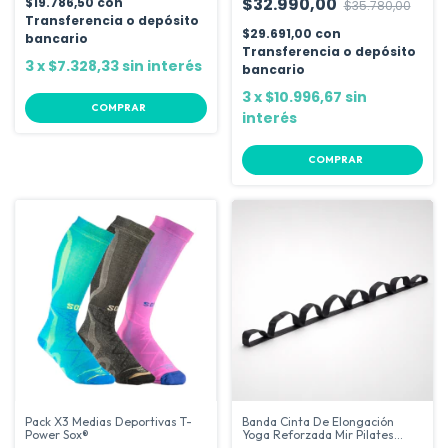
$32.990,00
$19.786,50
con
$35.780,00
Transferencia o depósito
$29.691,00
con
bancario
Transferencia o depósito
3
x
$7.328,33
sin interés
bancario
3
x
$10.996,67
sin
COMPRAR
interés
COMPRAR
Pack X3 Medias Deportivas T-
Banda Cinta De Elongación
Power Sox®
Yoga Reforzada Mir Pilates
Fitness