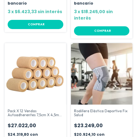
bancario
bancario
3
x
$6.423,33
sin interés
3
x
$18.245,00
sin
interés
COMPRAR
COMPRAR
Pack X 12 Vendas
Rodillera Elástica Deportiva Fix
Autoadherentes 7,5cm X 4,5m
Salud
Cinta Cohesiva
$27.022,00
$23.249,00
$24.319,80
con
$20.924,10
con