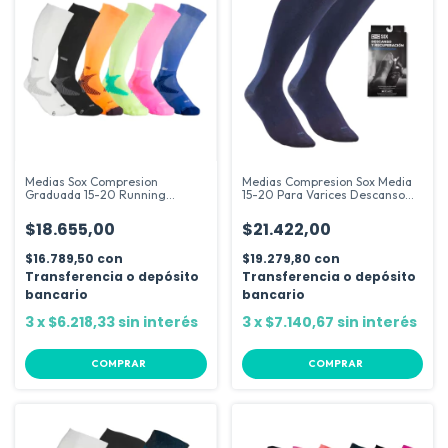
Medias Sox Compresion
Medias Compresion Sox Media
Graduada 15-20 Running
15-20 Para Varices Descanso
Fitness Full
Viaje
$18.655,00
$21.422,00
$16.789,50
con
$19.279,80
con
Transferencia o depósito
Transferencia o depósito
bancario
bancario
3
x
$6.218,33
sin interés
3
x
$7.140,67
sin interés
COMPRAR
COMPRAR