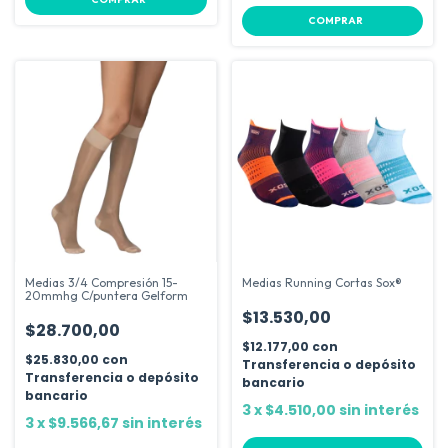
COMPRAR
Medias 3/4 Compresión 15-
Medias Running Cortas Sox®
20mmhg C/puntera Gelform
$13.530,00
$28.700,00
$12.177,00
con
$25.830,00
con
Transferencia o depósito
Transferencia o depósito
bancario
bancario
3
x
$4.510,00
sin interés
3
x
$9.566,67
sin interés