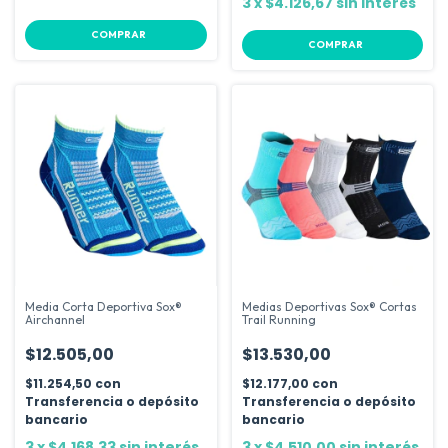
3
x
$4.126,67
sin interés
COMPRAR
COMPRAR
Media Corta Deportiva Sox®
Medias Deportivas Sox® Cortas
Airchannel
Trail Running
$12.505,00
$13.530,00
$11.254,50
con
$12.177,00
con
Transferencia o depósito
Transferencia o depósito
bancario
bancario
3
x
$4.168,33
sin interés
3
x
$4.510,00
sin interés