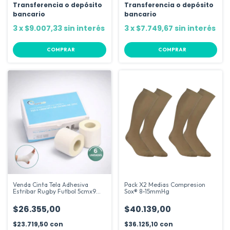
Transferencia o depósito
Transferencia o depósito
bancario
bancario
3
x
$9.007,33
sin interés
3
x
$7.749,67
sin interés
COMPRAR
COMPRAR
Venda Cinta Tela Adhesiva
Pack X2 Medias Compresion
Estribar Rugby Futbol 5cmx9m
Sox® 8-15mmHg
X 6u Color Blanco
$26.355,00
$40.139,00
$23.719,50
con
$36.125,10
con