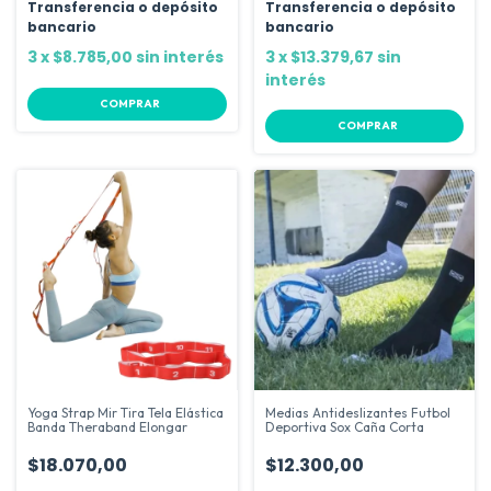
Transferencia o depósito
Transferencia o depósito
bancario
bancario
3
x
$8.785,00
sin interés
3
x
$13.379,67
sin
interés
COMPRAR
Yoga Strap Mir Tira Tela Elástica
Medias Antideslizantes Futbol
Banda Theraband Elongar
Deportiva Sox Caña Corta
$18.070,00
$12.300,00