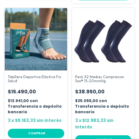
Tobillera Deportiva Elástica Fix
Pack X2 Medias Compresion
Salud
Sox® 15-20mmHg
$15.490,00
$38.950,00
$13.941,00
con
$35.055,00
con
Transferencia o depósito
Transferencia o depósito
bancario
bancario
3
x
$5.163,33
sin interés
3
x
$12.983,33
sin
interés
COMPRAR