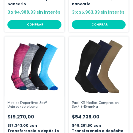
bancario
bancario
3
x
$4.988,33
sin interés
3
x
$5.963,33
sin interés
COMPRAR
COMPRAR
Medias Deportivas Sox®
Pack X3 Medias Compresion
Unbreakable Long
Sox® 8-15mmHg
$19.270,00
$54.735,00
$17.343,00
con
$49.261,50
con
Transferencia o depósito
Transferencia o depósito