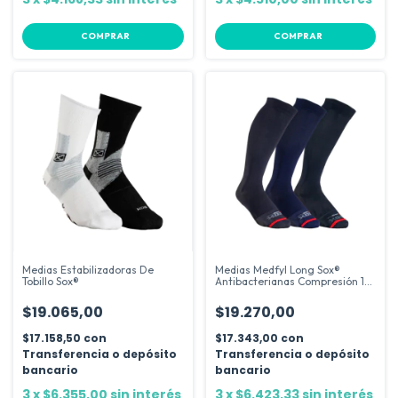
COMPRAR
COMPRAR
Medias Estabilizadoras De
Medias Medfyl Long Sox®
Tobillo Sox®
Antibacterianas Compresión 15-
20mmhg
$19.065,00
$19.270,00
$17.158,50
con
$17.343,00
con
Transferencia o depósito
Transferencia o depósito
bancario
bancario
3
x
$6.355,00
sin interés
3
x
$6.423,33
sin interés