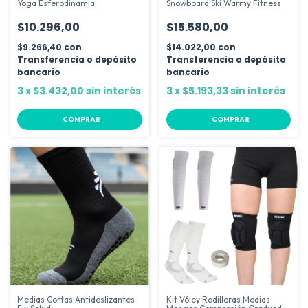
Yoga Esferodinamia
Snowboard Ski Warmy Fitness
$10.296,00
$15.580,00
$9.266,40
con
$14.022,00
con
Transferencia o depósito
Transferencia o depósito
bancario
bancario
3
x
$3.432,00
sin interés
3
x
$5.193,33
sin interés
COMPRAR
COMPRAR
Medias Cortas Antideslizantes
Kit Vóley Rodilleras Medias