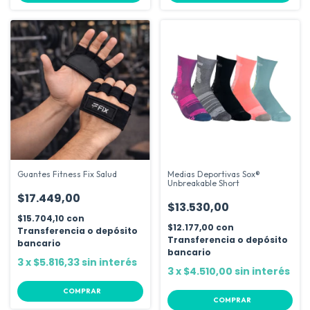
Guantes Fitness Fix Salud
Medias Deportivas Sox®
Unbreakable Short
$17.449,00
$13.530,00
$15.704,10
con
$12.177,00
con
Transferencia o depósito
Transferencia o depósito
bancario
bancario
3
x
$5.816,33
sin interés
3
x
$4.510,00
sin interés
COMPRAR
COMPRAR