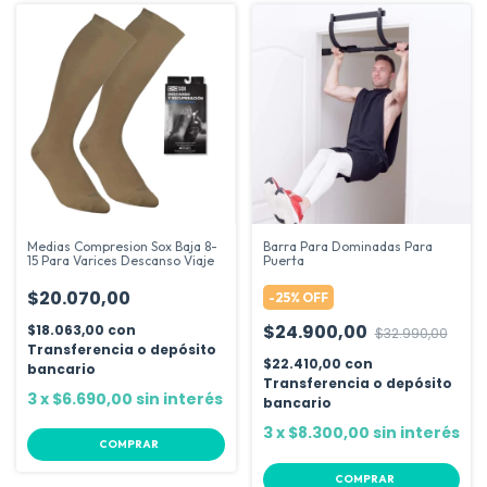
Medias Compresion Sox Baja 8-
Barra Para Dominadas Para
15 Para Varices Descanso Viaje
Puerta
$20.070,00
-
25
%
OFF
$24.900,00
$18.063,00
con
$32.990,00
Transferencia o depósito
$22.410,00
con
bancario
Transferencia o depósito
3
x
$6.690,00
sin interés
bancario
3
x
$8.300,00
sin interés
COMPRAR