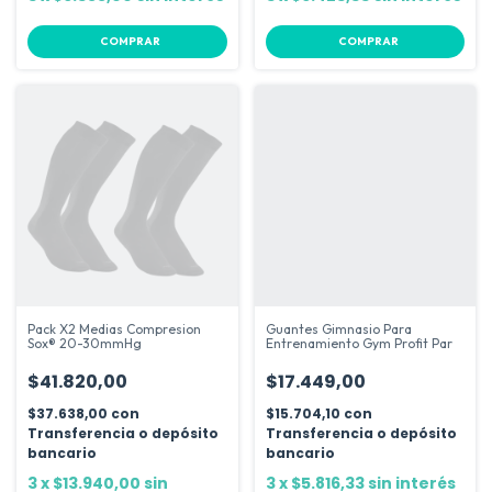
COMPRAR
COMPRAR
Pack X2 Medias Compresion
Guantes Gimnasio Para
Sox® 20-30mmHg
Entrenamiento Gym Profit Par
$41.820,00
$17.449,00
$37.638,00
con
$15.704,10
con
Transferencia o depósito
Transferencia o depósito
bancario
bancario
3
x
$13.940,00
sin
3
x
$5.816,33
sin interés