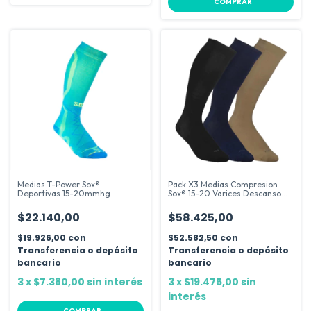
COMPRAR
Medias T-Power Sox®
Pack X3 Medias Compresion
Deportivas 15-20mmhg
Sox® 15-20 Varices Descanso
Viaje
$22.140,00
$58.425,00
$19.926,00
con
$52.582,50
con
Transferencia o depósito
Transferencia o depósito
bancario
bancario
3
x
$7.380,00
sin interés
3
x
$19.475,00
sin
interés
COMPRAR