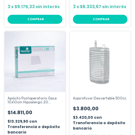
3
x
$9.175,33
sin interés
3
x
$6.333,67
sin interés
COMPRAR
COMPRAR
Apósito Postoperatorio Gasa
Aspirofusor Descartable 500cc
10x10cm Hipoalergic 20
Unidades
$3.800,00
$14.811,00
$3.420,00
con
$13.329,90
con
Transferencia o depósito
Transferencia o depósito
bancario
bancario