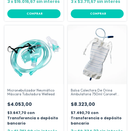
3
x
$16.016,67
sin interés
3
x
$3.711,67
sin interés
COMPRAR
COMPRAR
Micronebulizador Neumático
Bolsa Colectora De Orina
Máscara Tubuladura Wellead
Ambulatoria 750ml Coronet
Pack X 10
$4.053,00
$8.323,00
$3.647,70
con
$7.490,70
con
Transferencia o depósito
Transferencia o depósito
bancario
bancario