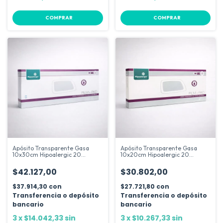
COMPRAR
COMPRAR
Apósito Transparente Gasa
Apósito Transparente Gasa
10x30cm Hipoalergic 20
10x20cm Hipoalergic 20
Unidades
Unidades
$42.127,00
$30.802,00
$37.914,30
con
$27.721,80
con
Transferencia o depósito
Transferencia o depósito
bancario
bancario
3
x
$14.042,33
sin
3
x
$10.267,33
sin