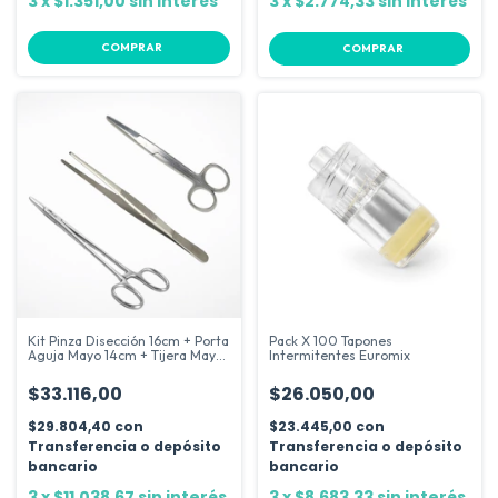
3
x
$1.351,00
sin interés
3
x
$2.774,33
sin interés
COMPRAR
Kit Pinza Disección 16cm + Porta
Pack X 100 Tapones
Aguja Mayo 14cm + Tijera Mayo
Intermitentes Euromix
14cm
$33.116,00
$26.050,00
$29.804,40
con
$23.445,00
con
Transferencia o depósito
Transferencia o depósito
bancario
bancario
3
x
$11.038,67
sin interés
3
x
$8.683,33
sin interés