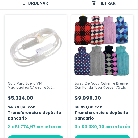
ORDENAR
FILTRAR
Guía Para Suero V14
Bolsa De Agua Caliente Bremen
Macrogoteo C/ruedita X 5
Con Funda Tapa Rosca 1.75 Lts
Unidades
$5.324,00
$9.990,00
$4.791,60
con
$8.991,00
con
Transferencia o depósito
Transferencia o depósito
bancario
bancario
3
x
$1.774,67
sin interés
3
x
$3.330,00
sin interés