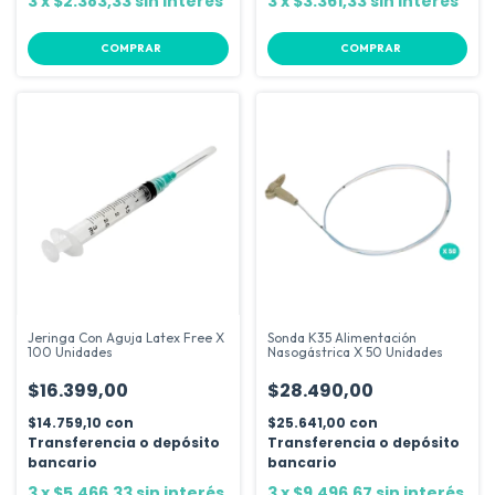
3
x
$2.383,33
sin interés
3
x
$3.361,33
sin interés
Jeringa Con Aguja Latex Free X
Sonda K35 Alimentación
100 Unidades
Nasogástrica X 50 Unidades
$16.399,00
$28.490,00
$14.759,10
con
$25.641,00
con
Transferencia o depósito
Transferencia o depósito
bancario
bancario
3
x
$5.466,33
sin interés
3
x
$9.496,67
sin interés