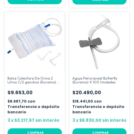
Bolsa Colectora De Orina 2
Aguja Pericraneal Butterfly
Litros C/2 ganchos (Euromix) X
(Euromix) X 100 Unidades
10 Unidades
$9.653,00
$20.490,00
$8.687,70
con
$18.441,00
con
Transferencia o depósito
Transferencia o depósito
bancario
bancario
3
x
$3.217,67
sin interés
3
x
$6.830,00
sin interés
COMPRAR
COMPRAR