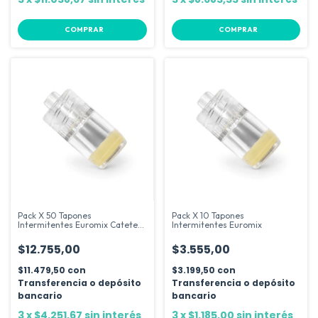
Pack X 50 Tapones
Pack X 10 Tapones
Intermitentes Euromix Cateter
Intermitentes Euromix
Luer Lock
$12.755,00
$3.555,00
$11.479,50
con
$3.199,50
con
Transferencia o depósito
Transferencia o depósito
bancario
bancario
3
x
$4.251,67
sin interés
3
x
$1.185,00
sin interés