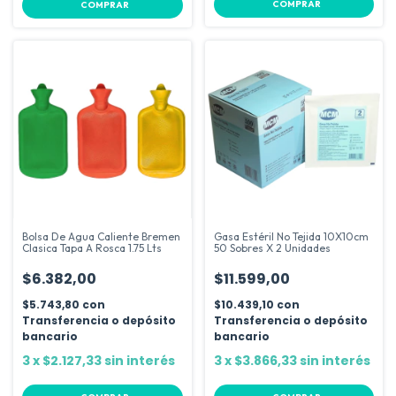
COMPRAR
Bolsa De Agua Caliente Bremen
Gasa Estéril No Tejida 10X10cm
Clasica Tapa A Rosca 1.75 Lts
50 Sobres X 2 Unidades
$6.382,00
$11.599,00
$5.743,80
con
$10.439,10
con
Transferencia o depósito
Transferencia o depósito
bancario
bancario
3
x
$2.127,33
sin interés
3
x
$3.866,33
sin interés