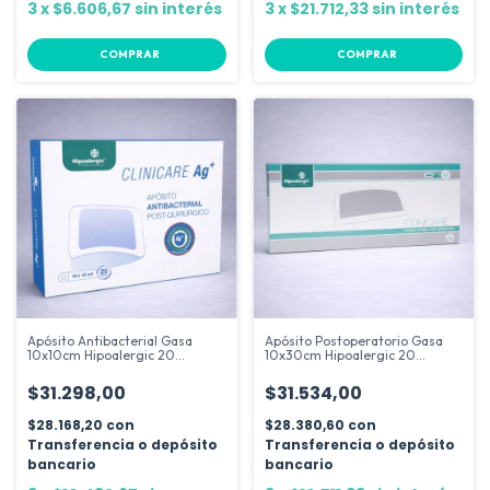
3
x
$6.606,67
sin interés
3
x
$21.712,33
sin interés
COMPRAR
COMPRAR
Apósito Antibacterial Gasa
Apósito Postoperatorio Gasa
10x10cm Hipoalergic 20
10x30cm Hipoalergic 20
Unidades
Unidades
$31.298,00
$31.534,00
$28.168,20
con
$28.380,60
con
Transferencia o depósito
Transferencia o depósito
bancario
bancario