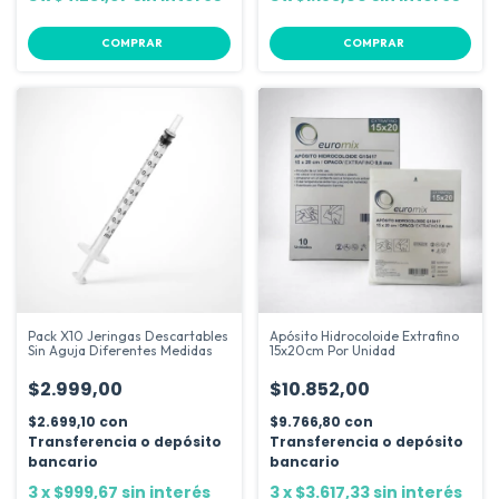
Pack X10 Jeringas Descartables
Apósito Hidrocoloide Extrafino
Sin Aguja Diferentes Medidas
15x20cm Por Unidad
$2.999,00
$10.852,00
$2.699,10
con
$9.766,80
con
Transferencia o depósito
Transferencia o depósito
bancario
bancario
3
x
$999,67
sin interés
3
x
$3.617,33
sin interés