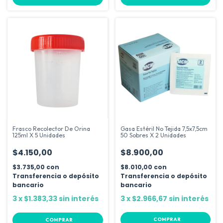
Frasco Recolector De Orina
Gasa Estéril No Tejida 7,5x7,5cm
125ml X 5 Unidades
50 Sobres X 2 Unidades
$4.150,00
$8.900,00
$3.735,00
con
$8.010,00
con
Transferencia o depósito
Transferencia o depósito
bancario
bancario
3
x
$1.383,33
sin interés
3
x
$2.966,67
sin interés
COMPRAR