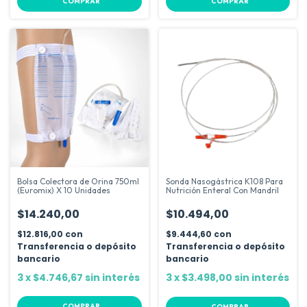
COMPRAR
COMPRAR
Bolsa Colectora de Orina 750ml
Sonda Nasogástrica K108 Para
(Euromix) X 10 Unidades
Nutrición Enteral Con Mandril
$14.240,00
$10.494,00
$12.816,00
con
$9.444,60
con
Transferencia o depósito
Transferencia o depósito
bancario
bancario
3
x
$4.746,67
sin interés
3
x
$3.498,00
sin interés
COMPRAR