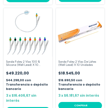
Sonda Foley 2 Vías 100 %
Sonda Foley 2 Vías De Látex
Silicona (Well Lead) X 10
(Well Lead) X 10 Unidades
Unidades
$49.220,00
$18.545,00
$44.298,00
con
$16.690,50
con
Transferencia o depósito
Transferencia o depósito
bancario
bancario
3
x
$16.406,67
sin
3
x
$6.181,67
sin interés
interés
COMPRAR