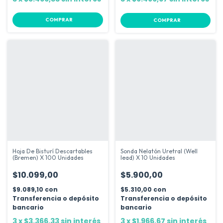
COMPRAR
Hoja De Bisturí Descartables
Sonda Nelatón Uretral (Well
(Bremen) X 100 Unidades
lead) X 10 Unidades
$10.099,00
$5.900,00
$9.089,10
con
$5.310,00
con
Transferencia o depósito
Transferencia o depósito
bancario
bancario
3
x
$3.366,33
sin interés
3
x
$1.966,67
sin interés