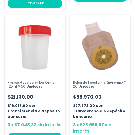
COMPRAR
Frasco Recolector De Orina
Bolsa de Ileostomía (Euromix) X
125ml X 50 Unidades
20 Unidades
$21.130,00
$85.970,00
$19.017,00
con
$77.373,00
con
Transferencia o depósito
Transferencia o depósito
bancario
bancario
3
x
$7.043,33
sin interés
3
x
$28.656,67
sin
interés