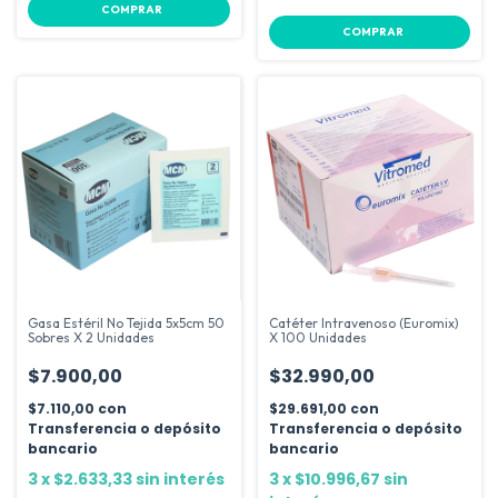
COMPRAR
Gasa Estéril No Tejida 5x5cm 50
Catéter Intravenoso (Euromix)
Sobres X 2 Unidades
X 100 Unidades
$7.900,00
$32.990,00
$7.110,00
con
$29.691,00
con
Transferencia o depósito
Transferencia o depósito
bancario
bancario
3
x
$2.633,33
sin interés
3
x
$10.996,67
sin