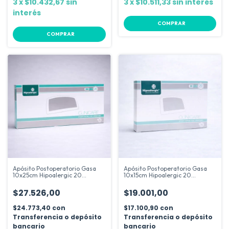
3
x
$10.432,67
sin
3
x
$10.511,33
sin interés
interés
COMPRAR
COMPRAR
Apósito Postoperatorio Gasa
Apósito Postoperatorio Gasa
10x25cm Hipoalergic 20
10x15cm Hipoalergic 20
Unidades
Unidades
$27.526,00
$19.001,00
$24.773,40
con
$17.100,90
con
Transferencia o depósito
Transferencia o depósito
bancario
bancario