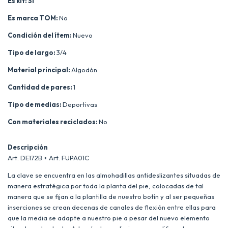
Es kit: Si
Es marca TOM:
No
Condición del ítem:
Nuevo
Tipo de largo:
3/4
Material principal:
Algodón
Cantidad de pares:
1
Tipo de medias:
Deportivas
Con materiales reciclados:
No
Descripción
Art. DE172B + Art. FUPA01C
La clave se encuentra en las almohadillas antideslizantes situadas de
manera estratégica por toda la planta del pie, colocadas de tal
manera que se fijan a la plantilla de nuestro botín y al ser pequeñas
inserciones se crean decenas de canales de flexión entre ellas para
que la media se adapte a nuestro pie a pesar del nuevo elemento