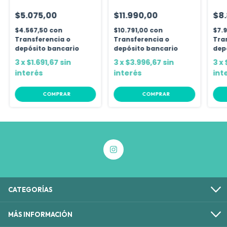
Por Unidad
$5.075,00
$11.990,00
$8
$4.567,50
con
$10.791,00
con
$7.
Transferencia o
Transferencia o
Tra
depósito bancario
depósito bancario
dep
3
x
$1.691,67
sin
3
x
$3.996,67
sin
3
x
interés
interés
int
COMPRAR
COMPRAR
CATEGORÍAS
MÁS INFORMACIÓN