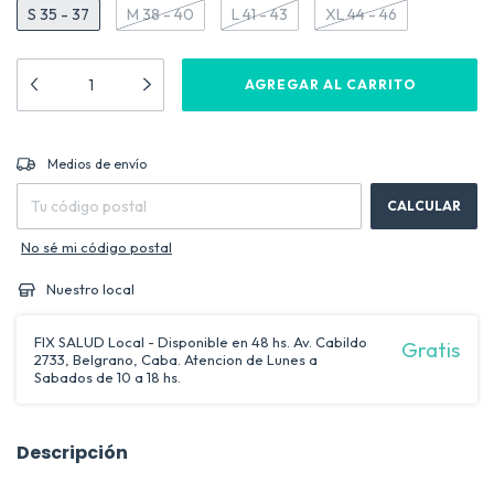
S 35 - 37
M 38 - 40
L 41 - 43
XL 44 - 46
CAMBIAR CP
Entregas para el CP:
Medios de envío
CALCULAR
No sé mi código postal
Nuestro local
FIX SALUD Local - Disponible en 48 hs. Av. Cabildo
Gratis
2733, Belgrano, Caba. Atencion de Lunes a
Sabados de 10 a 18 hs.
Descripción