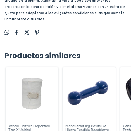
situado en la planta. Además, la media juega con diferentes
grosores en la zona del talón y el metatarso y zonas con un extra de
ajuste para adaptarse a las exigentes condiciones a las que somete
un futbolista a sus pies.
Productos similares
Venda Elastica Deportiva
Mancuerna 1kg Pesas De
Cani
7cm X Unidad
Hierro Fundido Recubierta
Prot